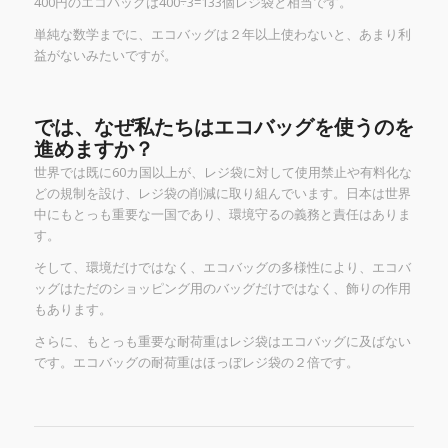
400円のエコバッグは400÷3=133個レジ袋と相当です。
単純な数学までに、エコバッグは２年以上使わないと、あまり利
益がないみたいですが。
では、なぜ私たちはエコバッグを使うのを
進めますか？
世界では既に60カ国以上が、レジ袋に対して使用禁止や有料化な
どの規制
を設け、レジ袋の削減に取り組んでいます。日本は世界
中にもとっも重要な一国であり、環境守るの義務と責任はありま
す。
そして、環境だけではなく、エコバッグの多様性により、エコバ
ッグはただのショッピング用のバッグだけではなく、飾りの作用
もあります。
さらに、もとっも重要な耐荷重はレジ袋はエコバッグに及ばない
です。エコバッグの耐荷重はほっぼレジ袋の２倍です。