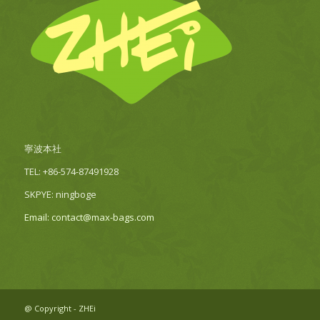
寧波本社
TEL: +86-574-87491928
SKPYE: ningboge
Email: contact@max-bags.com
@ Copyright - ZHEi