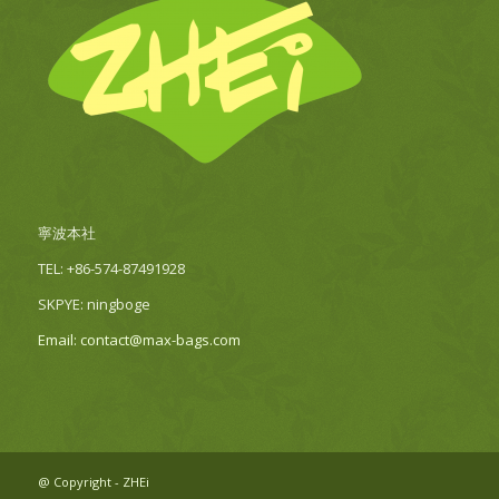
寧波本社
TEL: +86-574-87491928
SKPYE: ningboge
Email: contact@max-bags.com
@ Copyright - ZHEi