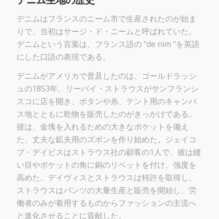
デニム生地の歴史
デニムはフランスのニーム市で生産されたのが始ま
りで、当初はサージ・ド・ニームと呼ばれていた。
デニムという言葉は、フランス語の “de nim “を英語
にした口語の表現である。
デニムがアメリカで普及したのは、ゴールドラッシ
ュの1853年、リーバイ・ストラウスがサンフランシ
スコに店を開き、ボタンや糸、テント用のキャンバ
ス地とともに乾物を販売したのがきっかけである。
彼は、金塊を入れるための大きなポケットを備え
た、丈夫な鉱夫用のズボンを作り始めた。ジェイコ
ブ・デイビスはストラウス社の顧客の1人で、彼は縫
い目やポケットの角に銅のリベットを付け、強度を
高めた。デイヴィスとストラウスは特許を取得し、
ストラウスはパンツの大量生産と販売を開始し、労
働者のみが着用するものからファッションの主流へ
と進化させることに貢献した。