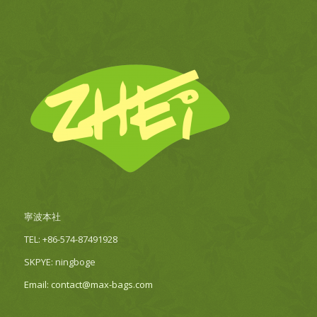
寧波本社
TEL: +86-574-87491928
SKPYE: ningboge
Email: contact@max-bags.com