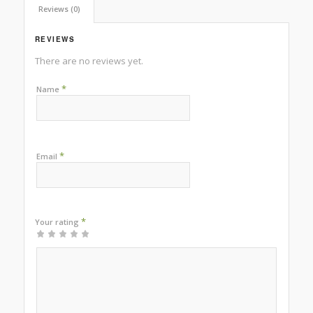
Reviews (0)
REVIEWS
There are no reviews yet.
*
Name
*
Email
*
Your rating
1
2
3
4
5