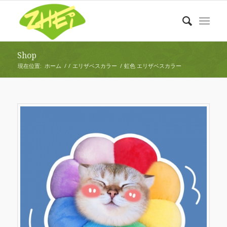
Shop
現在位置:
ホーム
/
/
エリザベスカラー
/
虹色 エリザベスカラー