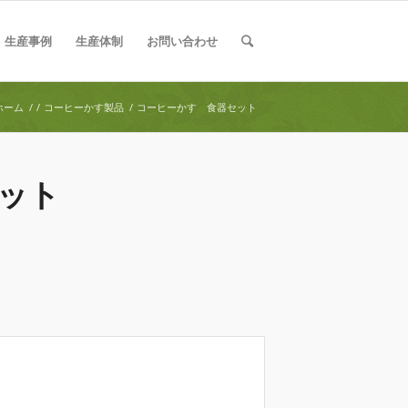
生産事例
生産体制
お問い合わせ
ホーム
/
/
コーヒーかす製品
/
コーヒーかす 食器セット
ット