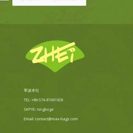
寧波本社
TEL: +86-574-87491928
SKPYE: ningboge
Email: contact@max-bags.com