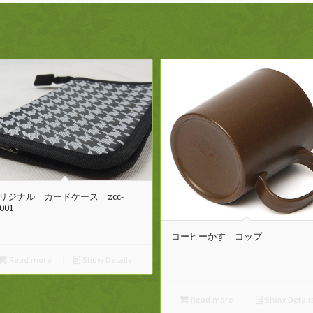
リジナル カードケース zcc-
001
コーヒーかす コップ
Read more
Show Details
Read more
Show Detail