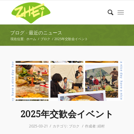
ブログ - 最近のニュース
現在位置:
ホーム
/
ブロク
/
2025年交歓会イベント
2025年交歓会イベント
/
/
2025-03-21
カテゴリ:
ブロク
作成者:
緋村