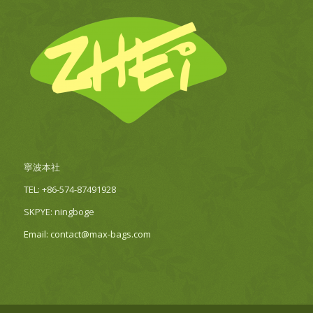
寧波本社
TEL: +86-574-87491928
SKPYE: ningboge
Email: contact@max-bags.com