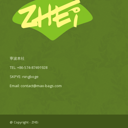
寧波本社
TEL: +86-574-87491928
SKPYE: ningboge
Email: contact@max-bags.com
@ Copyright - ZHEi